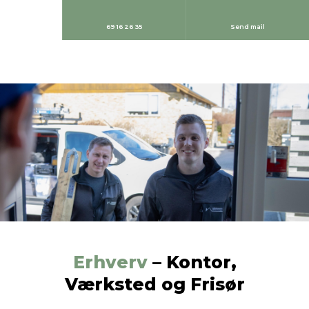
69 16 26 35
Send mail
Erhverv
– Kontor,
​Værksted og Frisør