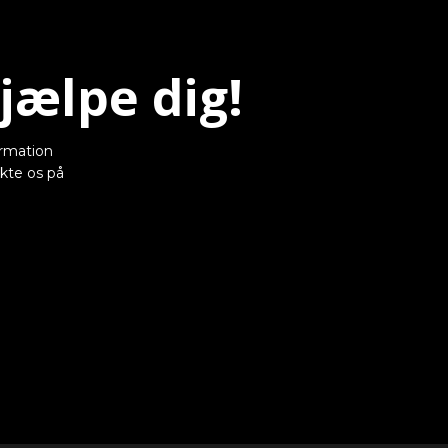
jælpe dig!​
formation
akte os på