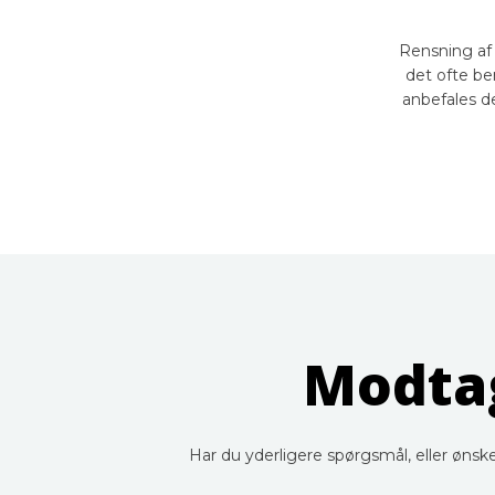
Rensning af 
det ofte ber
anbefales de
Modtag
​​Har du yderligere spørgsmål, eller øn