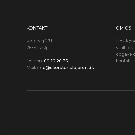
KONTAKT
OM OS​
Køgevej 291
Hos Købe
2635 Ishøj
vi altid k
opgave de
Telefon:
69 16 26 35
kontakt 
Mail:
info@skorstensfejeren.dk