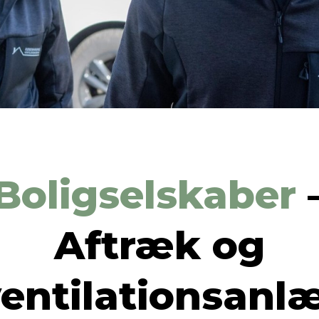
Boligselskaber
​Aftræk og
 ventilationsanl