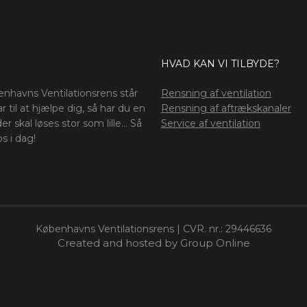
HVAD KAN VI TILBYDE?
nhavns Ventilationsrens står
​Rensning af ventilation
lar til at hjælpe dig, så har du en
Rensning af aftrækskanaler​
r skal løses stor som lille… Så
Service af ventilation
os i dag!
​Københavns Ventilationsrens | CVR. nr.: 29446636
Created and hosted by Group Online