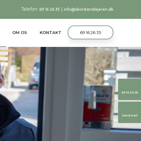
Telefon:
|
69 16 26 35
info@skorstensfejeren.dk
OM OS
KONTAKT
69 16 26 35
69 16 26 35
Send mail