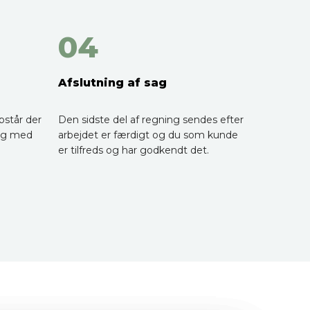
04
Afslutning af sag
pstår der
Den sidste del af regning sendes efter
log med
arbejdet er færdigt og du som kunde
er tilfreds og har godkendt det.