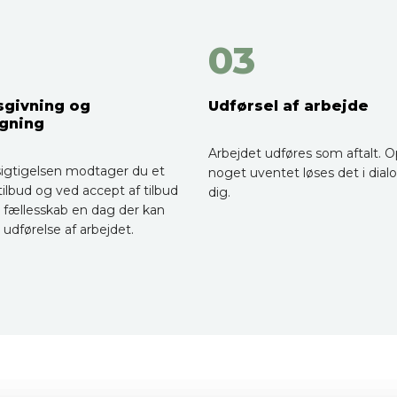
03
sgivning og
Udførsel af arbejde
gning
Arbejdet udføres som aftalt. O
sigtigelsen modtager du et
noget uventet løses det i dia
t tilbud og ved accept af tilbud
dig.
 i fællesskab en dag der kan
 udførelse af arbejdet.