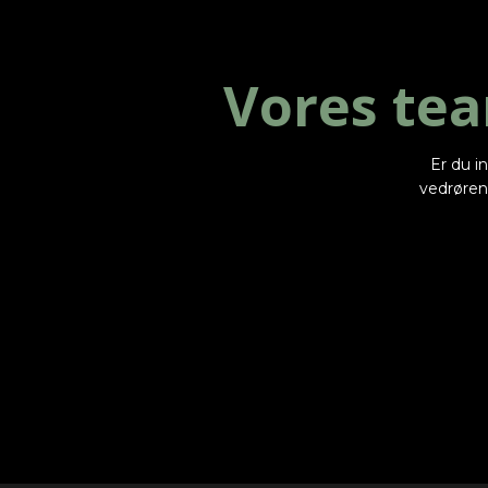
Vores te
​​​Er du
vedrørend